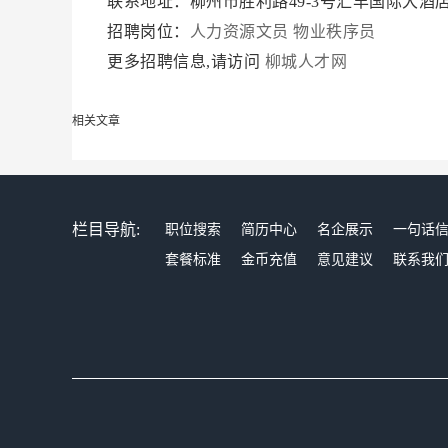
联系地址：柳州市胜利路49-3号汇丰国际大酒店
招聘岗位：
人力资源文员
物业秩序员
更多招聘信息,请访问
柳城人才网
相关文章
栏目导航:
职位搜索
简历中心
名企展示
一句话
套餐标准
金币充值
意见建议
联系我