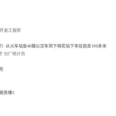
开发工程师
）从火车站坐40路公交车到下桃花站下车往前走100多米
才
分厂统计员
5号
商务楼3