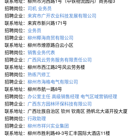
联系地址：柳州市河西路1号（中铁物流园内）商务楼3
招聘岗位：
司机
业务员
招聘企业：
来宾市广开农业科技发展有限公司
联系地址：来宾市新兴路171号
招聘岗位：
业务员
招聘企业：
柳州椰海商贸有限公司
联系地址：柳州市燎原路白云小区
招聘岗位：
销售业务代表
招聘企业：
广西风云劳务服务有限责任公司
联系地址：柳州市西江路2号风云劳务楼
招聘岗位：
熟练汽修工
招聘企业：
柳州市海格电气有限公司
联系地址：柳州市航一路8号
招聘岗位：
办公室主任
高级销售经理
电气区域营销经理
招聘企业：
广西东方园林环保科技有限公司
联系地址：广西壮族自治区 钦州 钦南区 扬帆北大道开投大厦
招聘岗位：
行政助理
招聘企业：
柳州市祥兴实业集团
联系地址：柳州市胜利路49-3号汇丰国际大酒店11楼