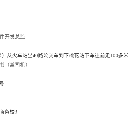
件开发总监
）从火车站坐40路公交车到下桃花站下车往前走100多米
书（兼司机）
5号
商务楼3